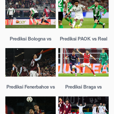
Borneo FC 23 Januari
Madura United 23
2025
Januari 2025
Prediksi Bologna vs
Prediksi PAOK vs Real
Celtic 23 Januari 2026
Betis 23 Januari 2026
Prediksi Fenerbahce vs
Prediksi Braga vs
Aston Villa 23 Januari
Nottm Forest 23 Januari
2026
2026