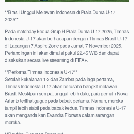
**Brasil Unggul Melawan Indonesia di Piala Dunia U-17
2025**
Pada matchday kedua Grup H Piala Dunia U-17 2025, Timnas
Indonesia U-17 akan berhadapan dengan Timnas Brasil U-17
di Lapangan 7 Aspire Zone pada Jumat, 7 November 2025.
Pertandingan ini akan dimulai pukul 22.45 WIB dan dapat
disaksikan secara live streaming di FIFA+.
**Performa Timnas Indonesia U-17**
Setelah kekalahan 1-3 dari Zambia pada laga pertama,
Timnas Indonesia U-17 akan berusaha bangkit melawan
Brasil. Meskipun sempat unggul lebih dulu, para pemain Nova
Arianto terlihat gugup pada babak pertama. Namun, mereka
tampil lebih stabil pada babak kedua. Timnas Indonesia U-17
akan mengandalkan Evandra Florasta dalam serangan
mereka.