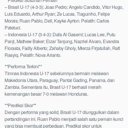
**Prediksi Susunan Pemain**
– Brasil U-17 (4-3-3): Joao Pedro; Angelo Candido, Vitor Hugo,
Luis Eduardo, Arthur Ryan; Ze Lucas, Tiaguinho, Felipe
Morais; Ruan Pablo, Dell, Kayke Ayrton. Pelatih: Carlos
Patetuci.
– Indonesia U-17 (3-4-3): Dafa Al Gasemi; Lucas Lee, Putu
Panji, Mathew Baker; Eizar Tanjung, Nazriel Alvaro, Evandra
Florasta, Fadly Alberto; Zahaby Gholy, Mierza Firjatullah, Rafi
Rasyiq. Pelatih: Nova Arianto.
**Performa Terkini**
Timnas Indonesia U-17 sebelumnya bermain melawan
Makedonia Utara, Paraguay, Pantai Gading, Panama, dan
Zambia. Sementara itu, Brasil U-17 berhasil meraih
kemenangan besar 7-0 melawan Honduras.
**Prediksi Skor**
Dengan performa yang solid, Brasil U-17 diunggulkan dalam
pertandingan ini. Ruan Pablo menjadi salah satu pemain kunci
yang bisa membuat perbedaan. Prediksi skor untuk