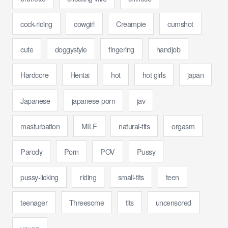
cock-riding
cowgirl
Creampie
cumshot
cute
doggystyle
fingering
handjob
Hardcore
Hentai
hot
hot girls
japan
Japanese
japanese-porn
jav
masturbation
MILF
natural-tits
orgasm
Parody
Porn
POV
Pussy
pussy-licking
riding
small-tits
teen
teenager
Threesome
tits
uncensored