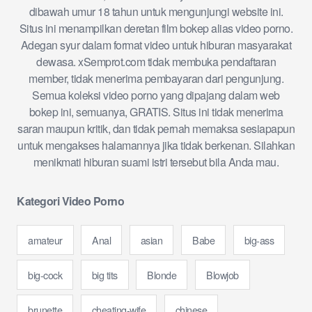
dibawah umur 18 tahun untuk mengunjungi website ini.
Situs ini menampilkan deretan film bokep alias video porno.
Adegan syur dalam format video untuk hiburan masyarakat
dewasa. xSemprot.com tidak membuka pendaftaran
member, tidak menerima pembayaran dari pengunjung.
Semua koleksi video porno yang dipajang dalam web
bokep ini, semuanya, GRATIS. Situs ini tidak menerima
saran maupun kritik, dan tidak pernah memaksa sesiapapun
untuk mengakses halamannya jika tidak berkenan. Silahkan
menikmati hiburan suami istri tersebut bila Anda mau.
Kategori Video Porno
amateur
Anal
asian
Babe
big-ass
big-cock
big tits
Blonde
Blowjob
brunette
cheating-wife
chinese