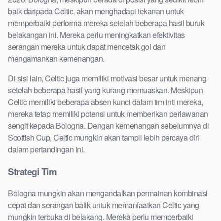
baik daripada Celtic, akan menghadapi tekanan untuk
memperbaiki performa mereka setelah beberapa hasil buruk
belakangan ini. Mereka perlu meningkatkan efektivitas
serangan mereka untuk dapat mencetak gol dan
mengamankan kemenangan.
Di sisi lain, Celtic juga memiliki motivasi besar untuk menang
setelah beberapa hasil yang kurang memuaskan. Meskipun
Celtic memiliki beberapa absen kunci dalam tim inti mereka,
mereka tetap memiliki potensi untuk memberikan perlawanan
sengit kepada Bologna. Dengan kemenangan sebelumnya di
Scottish Cup, Celtic mungkin akan tampil lebih percaya diri
dalam pertandingan ini.
Strategi Tim
Bologna mungkin akan mengandalkan permainan kombinasi
cepat dan serangan balik untuk memanfaatkan Celtic yang
mungkin terbuka di belakang. Mereka perlu memperbaiki