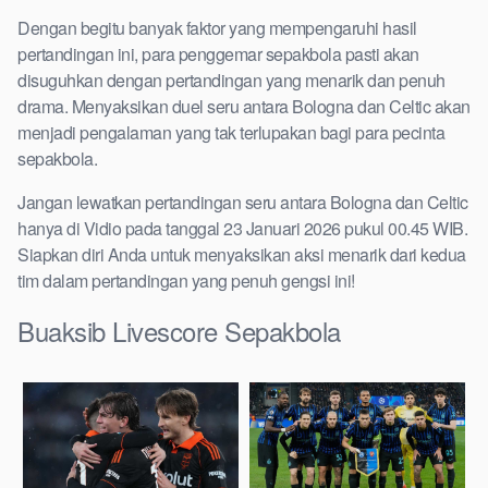
Dengan begitu banyak faktor yang mempengaruhi hasil
pertandingan ini, para penggemar sepakbola pasti akan
disuguhkan dengan pertandingan yang menarik dan penuh
drama. Menyaksikan duel seru antara Bologna dan Celtic akan
menjadi pengalaman yang tak terlupakan bagi para pecinta
sepakbola.
Jangan lewatkan pertandingan seru antara Bologna dan Celtic
hanya di Vidio pada tanggal 23 Januari 2026 pukul 00.45 WIB.
Siapkan diri Anda untuk menyaksikan aksi menarik dari kedua
tim dalam pertandingan yang penuh gengsi ini!
Buaksib Livescore Sepakbola