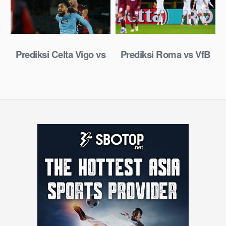
Prediksi Celta Vigo vs
Prediksi Roma vs VfB
LOSC 23 Januari 2026
Stuttgart 23 Januari
2026