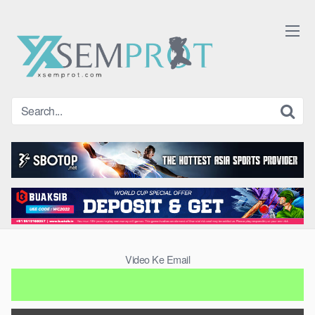
Skip
to
content
Video Ke Email