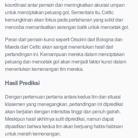
koordinasi antar pemain dan meningkatkan akurasi umpan
untuk menciptakan peluang gol. Sementara itu, Celtic
kemungkinan akan fokus pada pertahanan yang solid dan
mencoba memanfaatkan serangan balik untuk mencetak gol.
Peran dari pemain kunci seperti Orsolini dari Bologna dan
Maeda dari Celtic akan sangat menentukan hasil dari
pertandingan ini. Kemampuan mereka dalam menciptakan
peluang dan mencetak gol akan menjadi faktor kunci dalam
menentukan kemenangan tim mereka.
Hasil Prediksi
Dengan pertemuan pertama antara kedua tim dan situasi
klasemen yang menegangkan, pertandingan ini diprediksi
akan berjalan dengan intensitas tinggi dan penuh gairah.
Meskipun hasil akhirnya sulit diprediksi, namun dapat
dipastikan bahwa kedua tim akan berjuang habis-habisan
untuk meraih kemenangan.