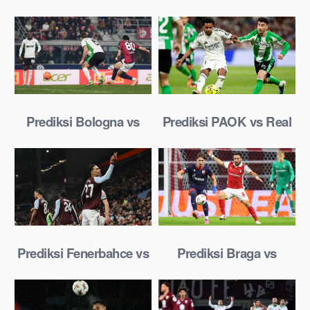
League: Persis Solo vs
League: Persija vs
Borneo FC 23 Januari
Madura United 23
2025
Januari 2025
Prediksi Bologna vs
Prediksi PAOK vs Real
Celtic 23 Januari 2026
Betis 23 Januari 2026
Prediksi Fenerbahce vs
Prediksi Braga vs
Aston Villa 23 Januari
Nottm Forest 23 Januari
2026
2026