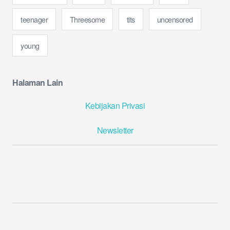
teenager
Threesome
tits
uncensored
young
Halaman Lain
Kebijakan Privasi
Newsletter