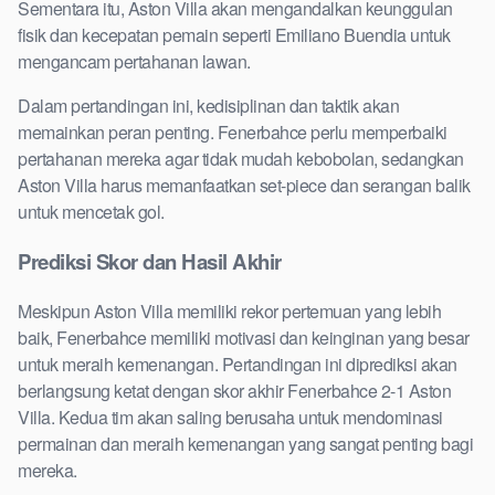
Sementara itu, Aston Villa akan mengandalkan keunggulan
fisik dan kecepatan pemain seperti Emiliano Buendia untuk
mengancam pertahanan lawan.
Dalam pertandingan ini, kedisiplinan dan taktik akan
memainkan peran penting. Fenerbahce perlu memperbaiki
pertahanan mereka agar tidak mudah kebobolan, sedangkan
Aston Villa harus memanfaatkan set-piece dan serangan balik
untuk mencetak gol.
Prediksi Skor dan Hasil Akhir
Meskipun Aston Villa memiliki rekor pertemuan yang lebih
baik, Fenerbahce memiliki motivasi dan keinginan yang besar
untuk meraih kemenangan. Pertandingan ini diprediksi akan
berlangsung ketat dengan skor akhir Fenerbahce 2-1 Aston
Villa. Kedua tim akan saling berusaha untuk mendominasi
permainan dan meraih kemenangan yang sangat penting bagi
mereka.