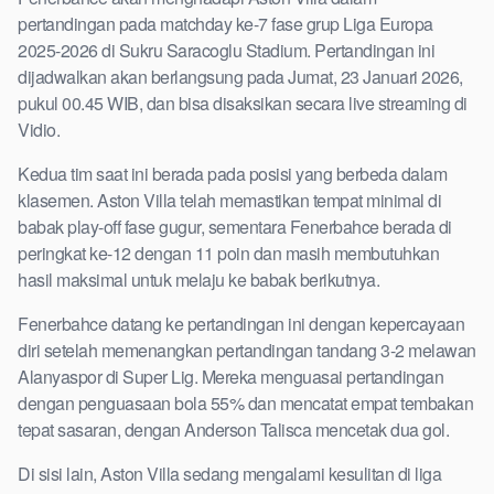
pertandingan pada matchday ke-7 fase grup Liga Europa
2025-2026 di Sukru Saracoglu Stadium. Pertandingan ini
dijadwalkan akan berlangsung pada Jumat, 23 Januari 2026,
pukul 00.45 WIB, dan bisa disaksikan secara live streaming di
Vidio.
Kedua tim saat ini berada pada posisi yang berbeda dalam
klasemen. Aston Villa telah memastikan tempat minimal di
babak play-off fase gugur, sementara Fenerbahce berada di
peringkat ke-12 dengan 11 poin dan masih membutuhkan
hasil maksimal untuk melaju ke babak berikutnya.
Fenerbahce datang ke pertandingan ini dengan kepercayaan
diri setelah memenangkan pertandingan tandang 3-2 melawan
Alanyaspor di Super Lig. Mereka menguasai pertandingan
dengan penguasaan bola 55% dan mencatat empat tembakan
tepat sasaran, dengan Anderson Talisca mencetak dua gol.
Di sisi lain, Aston Villa sedang mengalami kesulitan di liga