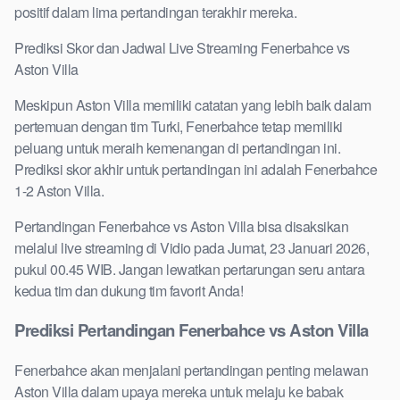
positif dalam lima pertandingan terakhir mereka.
Prediksi Skor dan Jadwal Live Streaming Fenerbahce vs
Aston Villa
Meskipun Aston Villa memiliki catatan yang lebih baik dalam
pertemuan dengan tim Turki, Fenerbahce tetap memiliki
peluang untuk meraih kemenangan di pertandingan ini.
Prediksi skor akhir untuk pertandingan ini adalah Fenerbahce
1-2 Aston Villa.
Pertandingan Fenerbahce vs Aston Villa bisa disaksikan
melalui live streaming di Vidio pada Jumat, 23 Januari 2026,
pukul 00.45 WIB. Jangan lewatkan pertarungan seru antara
kedua tim dan dukung tim favorit Anda!
Prediksi Pertandingan Fenerbahce vs Aston Villa
Fenerbahce akan menjalani pertandingan penting melawan
Aston Villa dalam upaya mereka untuk melaju ke babak