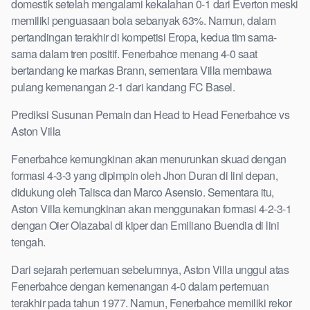
domestik setelah mengalami kekalahan 0-1 dari Everton meski
memiliki penguasaan bola sebanyak 63%. Namun, dalam
pertandingan terakhir di kompetisi Eropa, kedua tim sama-
sama dalam tren positif. Fenerbahce menang 4-0 saat
bertandang ke markas Brann, sementara Villa membawa
pulang kemenangan 2-1 dari kandang FC Basel.
Prediksi Susunan Pemain dan Head to Head Fenerbahce vs
Aston Villa
Fenerbahce kemungkinan akan menurunkan skuad dengan
formasi 4-3-3 yang dipimpin oleh Jhon Duran di lini depan,
didukung oleh Talisca dan Marco Asensio. Sementara itu,
Aston Villa kemungkinan akan menggunakan formasi 4-2-3-1
dengan Oier Olazabal di kiper dan Emiliano Buendia di lini
tengah.
Dari sejarah pertemuan sebelumnya, Aston Villa unggul atas
Fenerbahce dengan kemenangan 4-0 dalam pertemuan
terakhir pada tahun 1977. Namun, Fenerbahce memiliki rekor