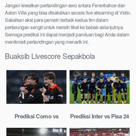
Jangan lewatkan pertandingan seru antara Fenerbahce dan
Aston Villa yang bisa disaksikan secara live streaming di Vidio.
Saksikan aksi para pemain terbaik kedua tim dalam
pertarungan sengit untuk meraih tiket ke babak selanjutnya.
Semoga prediksi ini dapat menjadi panduan bagi Anda dalam
menikmati pertandingan yang menarik ini.
Buaksib Livescore Sepakbola
Prediksi Como vs
Prediksi Inter vs Pisa 24
Torino 24 Januari 2026
Januari 2026