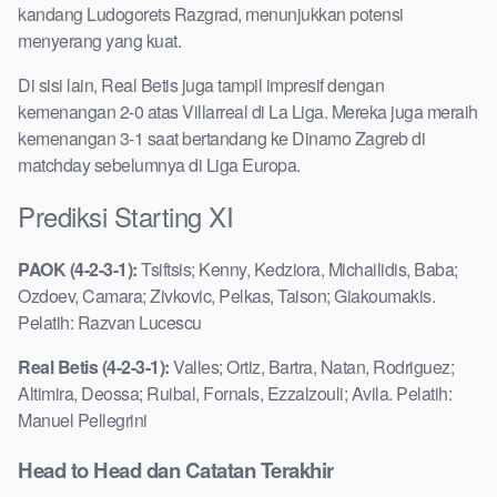
kandang Ludogorets Razgrad, menunjukkan potensi
menyerang yang kuat.
Di sisi lain, Real Betis juga tampil impresif dengan
kemenangan 2-0 atas Villarreal di La Liga. Mereka juga meraih
kemenangan 3-1 saat bertandang ke Dinamo Zagreb di
matchday sebelumnya di Liga Europa.
Prediksi Starting XI
PAOK (4-2-3-1):
Tsiftsis; Kenny, Kedziora, Michailidis, Baba;
Ozdoev, Camara; Zivkovic, Pelkas, Taison; Giakoumakis.
Pelatih: Razvan Lucescu
Real Betis (4-2-3-1):
Valles; Ortiz, Bartra, Natan, Rodriguez;
Altimira, Deossa; Ruibal, Fornals, Ezzalzouli; Avila. Pelatih:
Manuel Pellegrini
Head to Head dan Catatan Terakhir