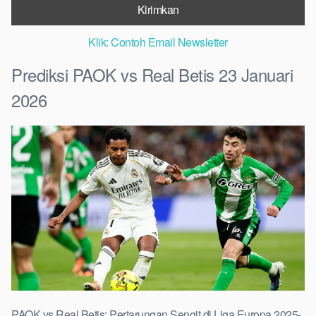
Klik: Contoh Email Newsletter
Prediksi PAOK vs Real Betis 23 Januari
2026
PAOK vs Real Betis: Pertarungan Sengit di Liga Europa 2025-