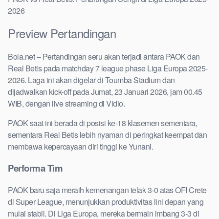
2026
Preview Pertandingan
Bola.net – Pertandingan seru akan terjadi antara PAOK dan
Real Betis pada matchday 7 league phase Liga Europa 2025-
2026. Laga ini akan digelar di Toumba Stadium dan
dijadwalkan kick-off pada Jumat, 23 Januari 2026, jam 00.45
WIB, dengan live streaming di Vidio.
PAOK saat ini berada di posisi ke-18 klasemen sementara,
sementara Real Betis lebih nyaman di peringkat keempat dan
membawa kepercayaan diri tinggi ke Yunani.
Performa Tim
PAOK baru saja meraih kemenangan telak 3-0 atas OFI Crete
di Super League, menunjukkan produktivitas lini depan yang
mulai stabil. Di Liga Europa, mereka bermain imbang 3-3 di