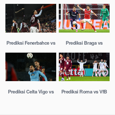
Celtic 23 Januari 2026
Betis 23 Januari 2026
Prediksi Fenerbahce vs
Prediksi Braga vs
Aston Villa 23 Januari
Nottm Forest 23 Januari
2026
2026
Prediksi Celta Vigo vs
Prediksi Roma vs VfB
LOSC 23 Januari 2026
Stuttgart 23 Januari
2026