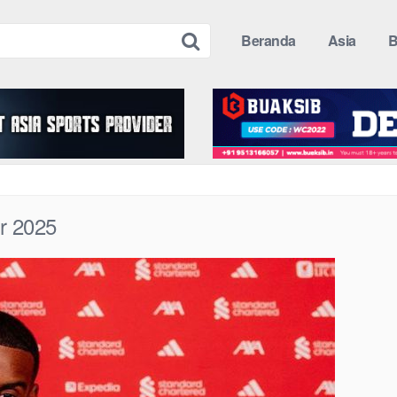
Beranda
Asia
B
er 2025