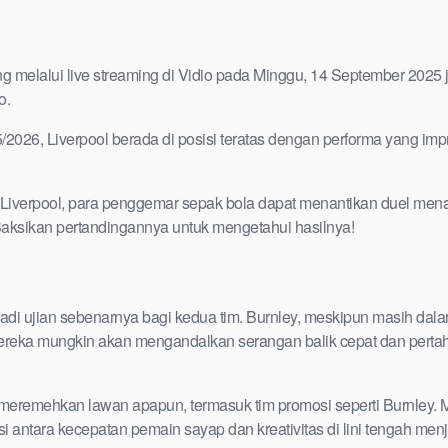
g melalui live streaming di Vidio pada Minggu, 14 September 2025 j
o.
2026, Liverpool berada di posisi teratas dengan performa yang im
Liverpool, para penggemar sepak bola dapat menantikan duel menarik
aksikan pertandingannya untuk mengetahui hasilnya!
jadi ujian sebenarnya bagi kedua tim. Burnley, meskipun masih da
ereka mungkin akan mengandalkan serangan balik cepat dan pertaha
kan meremehkan lawan apapun, termasuk tim promosi seperti Burnle
i antara kecepatan pemain sayap dan kreativitas di lini tengah m