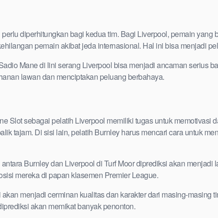
g perlu diperhitungkan bagi kedua tim. Bagi Liverpool, pemain yang 
hilangan pemain akibat jeda internasional. Hal ini bisa menjadi pe
Sadio Mane di lini serang Liverpool bisa menjadi ancaman serius ba
ahanan lawan dan menciptakan peluang berbahaya.
rne Slot sebagai pelatih Liverpool memiliki tugas untuk memotivas
ik tajam. Di sisi lain, pelatih Burnley harus mencari cara untuk m
antara Burnley dan Liverpool di Turf Moor diprediksi akan menjadi 
isi mereka di papan klasemen Premier League.
i akan menjadi cerminan kualitas dan karakter dari masing-masing 
diprediksi akan memikat banyak penonton.