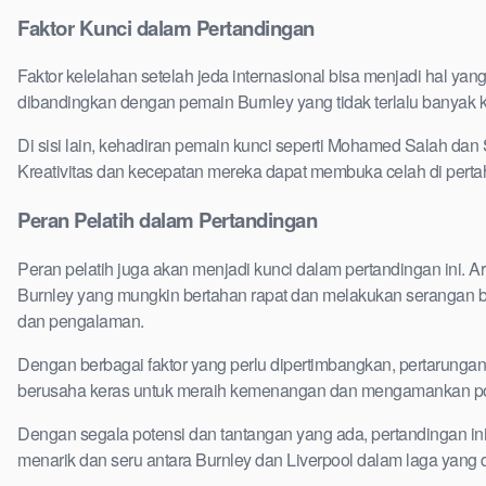
Faktor Kunci dalam Pertandingan
Faktor kelelahan setelah jeda internasional bisa menjadi hal yan
dibandingkan dengan pemain Burnley yang tidak terlalu banyak ke
Di sisi lain, kehadiran pemain kunci seperti Mohamed Salah dan 
Kreativitas dan kecepatan mereka dapat membuka celah di pert
Peran Pelatih dalam Pertandingan
Peran pelatih juga akan menjadi kunci dalam pertandingan ini. A
Burnley yang mungkin bertahan rapat dan melakukan serangan bal
dan pengalaman.
Dengan berbagai faktor yang perlu dipertimbangkan, pertarungan 
berusaha keras untuk meraih kemenangan dan mengamankan pos
Dengan segala potensi dan tantangan yang ada, pertandingan in
menarik dan seru antara Burnley dan Liverpool dalam laga yang 