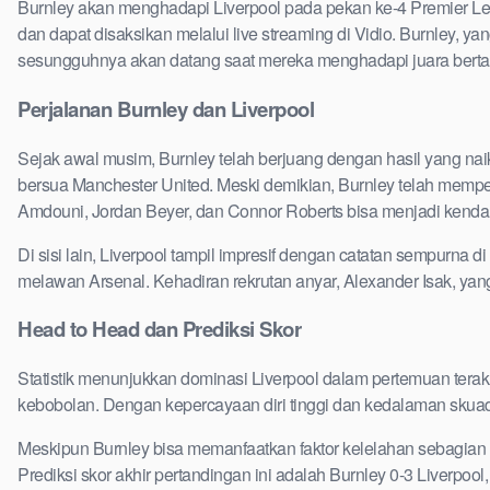
Burnley akan menghadapi Liverpool pada pekan ke-4 Premier Lea
dan dapat disaksikan melalui live streaming di Vidio. Burnley, yan
sesungguhnya akan datang saat mereka menghadapi juara bertah
Perjalanan Burnley dan Liverpool
Sejak awal musim, Burnley telah berjuang dengan hasil yang nai
bersua Manchester United. Meski demikian, Burnley telah mempe
Amdouni, Jordan Beyer, dan Connor Roberts bisa menjadi kendala
Di sisi lain, Liverpool tampil impresif dengan catatan sempurn
melawan Arsenal. Kehadiran rekrutan anyar, Alexander Isak, yan
Head to Head dan Prediksi Skor
Statistik menunjukkan dominasi Liverpool dalam pertemuan terakh
kebobolan. Dengan kepercayaan diri tinggi dan kedalaman skuad 
Meskipun Burnley bisa memanfaatkan faktor kelelahan sebagian 
Prediksi skor akhir pertandingan ini adalah Burnley 0-3 Liver