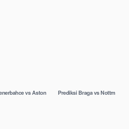
vs Madura United 23
Persis Solo vs Borneo FC 23
anuari 2026
Januari 2025
Fenerbahce vs Aston
Prediksi Braga vs Nottm
 23 Januari 2026
Forest 23 Januari 2026