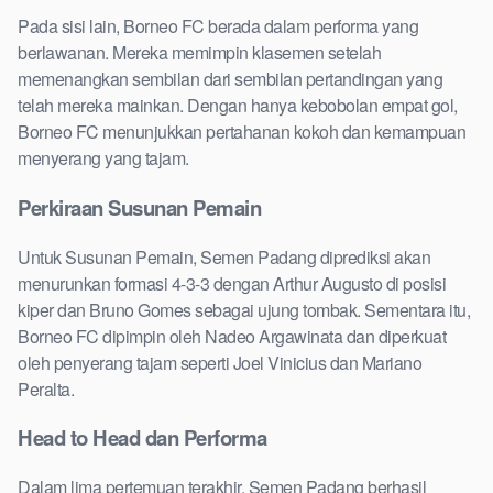
Pada sisi lain, Borneo FC berada dalam performa yang
berlawanan. Mereka memimpin klasemen setelah
memenangkan sembilan dari sembilan pertandingan yang
telah mereka mainkan. Dengan hanya kebobolan empat gol,
Borneo FC menunjukkan pertahanan kokoh dan kemampuan
menyerang yang tajam.
Perkiraan Susunan Pemain
Untuk Susunan Pemain, Semen Padang diprediksi akan
menurunkan formasi 4-3-3 dengan Arthur Augusto di posisi
kiper dan Bruno Gomes sebagai ujung tombak. Sementara itu,
Borneo FC dipimpin oleh Nadeo Argawinata dan diperkuat
oleh penyerang tajam seperti Joel Vinicius dan Mariano
Peralta.
Head to Head dan Performa
Dalam lima pertemuan terakhir, Semen Padang berhasil