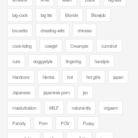
big-cock
big tits
Blonde
Blowjob
brunette
cheating-wife
chinese
cock-riding
cowgirl
Creampie
cumshot
cute
doggystyle
fingering
handjob
Hardcore
Hentai
hot
hot girls
japan
Japanese
japanese-porn
jav
masturbation
MILF
natural-tits
orgasm
Parody
Porn
POV
Pussy