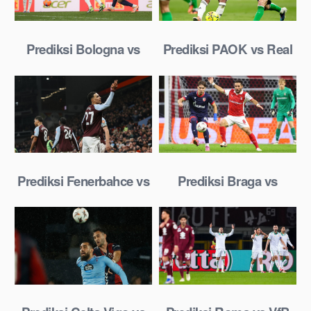
Prediksi Bologna vs
Prediksi PAOK vs Real
Celtic 23 Januari 2026
Betis 23 Januari 2026
Prediksi Fenerbahce vs
Prediksi Braga vs
Aston Villa 23 Januari
Nottm Forest 23 Januari
2026
2026