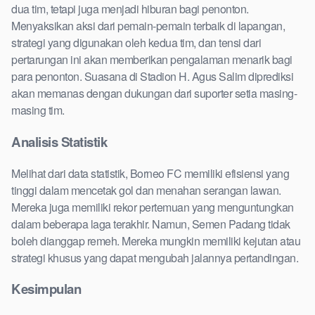
dua tim, tetapi juga menjadi hiburan bagi penonton.
Menyaksikan aksi dari pemain-pemain terbaik di lapangan,
strategi yang digunakan oleh kedua tim, dan tensi dari
pertarungan ini akan memberikan pengalaman menarik bagi
para penonton. Suasana di Stadion H. Agus Salim diprediksi
akan memanas dengan dukungan dari suporter setia masing-
masing tim.
Analisis Statistik
Melihat dari data statistik, Borneo FC memiliki efisiensi yang
tinggi dalam mencetak gol dan menahan serangan lawan.
Mereka juga memiliki rekor pertemuan yang menguntungkan
dalam beberapa laga terakhir. Namun, Semen Padang tidak
boleh dianggap remeh. Mereka mungkin memiliki kejutan atau
strategi khusus yang dapat mengubah jalannya pertandingan.
Kesimpulan