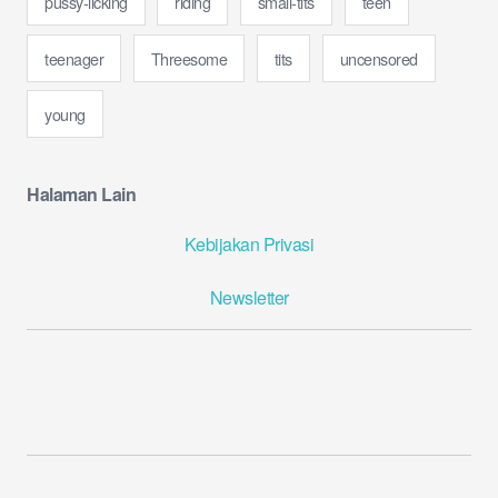
pussy-licking
riding
small-tits
teen
teenager
Threesome
tits
uncensored
young
Halaman Lain
Kebijakan Privasi
Newsletter