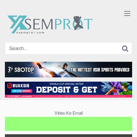
Skip
to
content
Video Ke Email