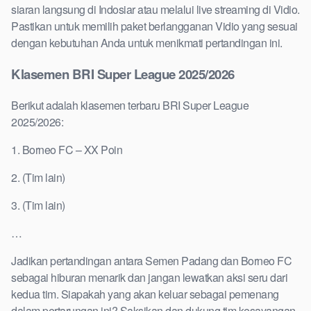
siaran langsung di Indosiar atau melalui live streaming di Vidio.
Pastikan untuk memilih paket berlangganan Vidio yang sesuai
dengan kebutuhan Anda untuk menikmati pertandingan ini.
Klasemen BRI Super League 2025/2026
Berikut adalah klasemen terbaru BRI Super League
2025/2026:
1. Borneo FC – XX Poin
2. (Tim lain)
3. (Tim lain)
…
Jadikan pertandingan antara Semen Padang dan Borneo FC
sebagai hiburan menarik dan jangan lewatkan aksi seru dari
kedua tim. Siapakah yang akan keluar sebagai pemenang
dalam pertarungan ini? Saksikan dan dukung tim kesayangan