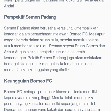
Anda!
Perspektif Semen Padang
Semen Padang akan berusaha keras untuk membalikkan
keadaan dalam pertandingan melawan Borneo FC. Meskipun
tengah berada dalam situasi sulit, mereka memiliki potensi
untuk memberikan kejutan. Pemain seperti Bruno Gomes dan
Arthur Augusto akan menjadi kunci dalam meraih
kemenangan. Pelatih Semen Padang juga akan melakukan
berbagai strategi untuk mengatasi kelemahan tim dan
memanfaatkan keunggulan yang dimiliki.
Keunggulan Borneo FC
Borneo FC, sebagai pemuncak klasemen, tentu memiliki
kepercayaan diri yang tinggi. Mereka telah menunjukkan
performa yang konsisten dan solid sepanjang musim ini.
Dengan pertahanan yang kokoh dan serangan yang tajam,