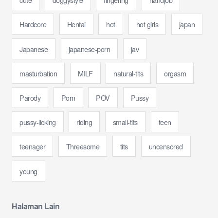
Hardcore
Hentai
hot
hot girls
japan
Japanese
japanese-porn
jav
masturbation
MILF
natural-tits
orgasm
Parody
Porn
POV
Pussy
pussy-licking
riding
small-tits
teen
teenager
Threesome
tits
uncensored
young
Halaman Lain