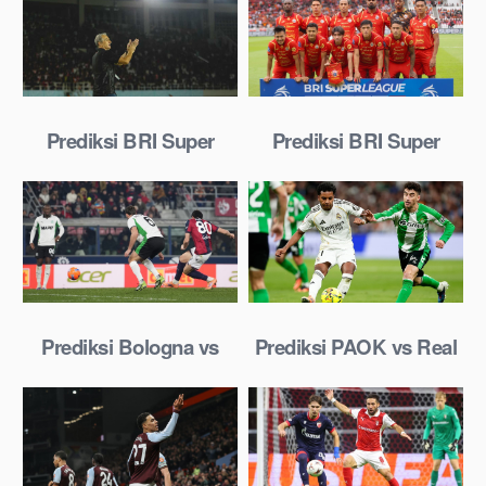
2026
Januari 2026
Prediksi BRI Super
Prediksi BRI Super
League: Persis Solo vs
League: Persija vs
Borneo FC 23 Januari
Madura United 23
2025
Januari 2025
Prediksi Bologna vs
Prediksi PAOK vs Real
Celtic 23 Januari 2026
Betis 23 Januari 2026