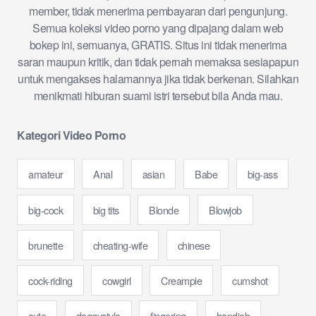
member, tidak menerima pembayaran dari pengunjung.
Semua koleksi video porno yang dipajang dalam web
bokep ini, semuanya, GRATIS. Situs ini tidak menerima
saran maupun kritik, dan tidak pernah memaksa sesiapapun
untuk mengakses halamannya jika tidak berkenan. Silahkan
menikmati hiburan suami istri tersebut bila Anda mau.
Kategori Video Porno
amateur
Anal
asian
Babe
big-ass
big-cock
big tits
Blonde
Blowjob
brunette
cheating-wife
chinese
cock-riding
cowgirl
Creampie
cumshot
cute
doggystyle
fingering
handjob