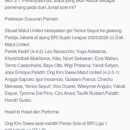
skor 2-1. Pertanyaannya, siapa yang akan keluar sebagai
pemenang pada duel Jumat sore ini?
Perkiraan Susunan Pemain
Skuad Malut United merayakan gol Yance Sayuri ke gawang
Persija Jakarta di ajang BRI Super League 2025/2026 (c) Dok.
Malut United
Persik Kediri (4-4-2): Leo Navacchio; Yoga Adiatama,
Khurshidbek Mukhtorov, Kiko, Novri Setiawan; Ezra Walian,
Telmo Castanheira, Bayu Otto, Wigi Pratama; Yandi Sofyan,
Jose Enrique.Pelatih: Ong Kim Swee.Malut United (4-2-3-1):
Angga Saputro; Igor Inocencio, Gustavo Franca, Chechu
Meneses, Yance Sayuri; Vico Duarte, Wbeymar Angulo; Yakob
Sayuri, Tyronne Del Pino, Ciro Alves; Taufik Rustam.Pelatih:
Hendri Susilo.
Head to Head dan Performa
Ong Kim Swee saat melatih Persis Solo di BRI Liga 1