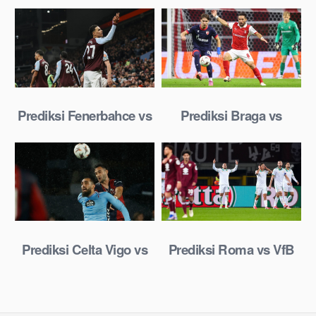
Celtic 23 Januari 2026
Betis 23 Januari 2026
Prediksi Fenerbahce vs
Prediksi Braga vs
Aston Villa 23 Januari
Nottm Forest 23 Januari
2026
2026
Prediksi Celta Vigo vs
Prediksi Roma vs VfB
LOSC 23 Januari 2026
Stuttgart 23 Januari
2026