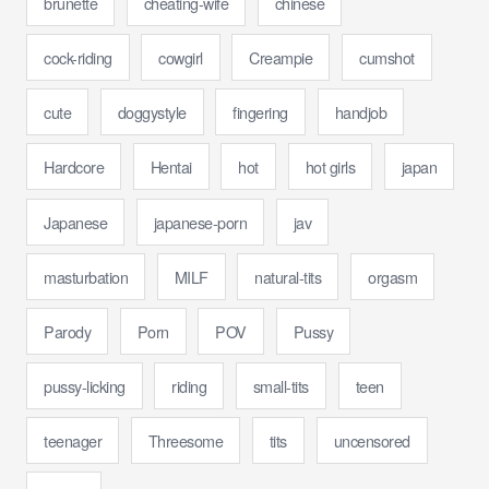
brunette
cheating-wife
chinese
cock-riding
cowgirl
Creampie
cumshot
cute
doggystyle
fingering
handjob
Hardcore
Hentai
hot
hot girls
japan
Japanese
japanese-porn
jav
masturbation
MILF
natural-tits
orgasm
Parody
Porn
POV
Pussy
pussy-licking
riding
small-tits
teen
teenager
Threesome
tits
uncensored