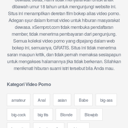
dibawah umur 18 tahun untuk mengunjungi website ini.
Situs ini menampilkan deretan film bokep alias video porno.
Adegan syur dalam format video untuk hiburan masyarakat
dewasa. xSemprot.com tidak membuka pendaftaran
member, tidak menerima pembayaran dari pengunjung.
Semua koleksi video porno yang dipajang dalam web
bokep ini, semuanya, GRATIS. Situs ini tidak menerima
saran maupun kritik, dan tidak pernah memaksa sesiapapun
untuk mengakses halamannya jika tidak berkenan. Silahkan
menikmati hiburan suami istri tersebut bila Anda mau.
Kategori Video Porno
amateur
Anal
asian
Babe
big-ass
big-cock
big tits
Blonde
Blowjob