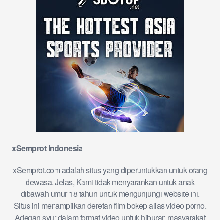
xSemprot Indonesia
xSemprot.com adalah situs yang diperuntukkan untuk orang
dewasa. Jelas, Kami tidak menyarankan untuk anak
dibawah umur 18 tahun untuk mengunjungi website ini.
Situs ini menampilkan deretan film bokep alias video porno.
Adegan syur dalam format video untuk hiburan masyarakat