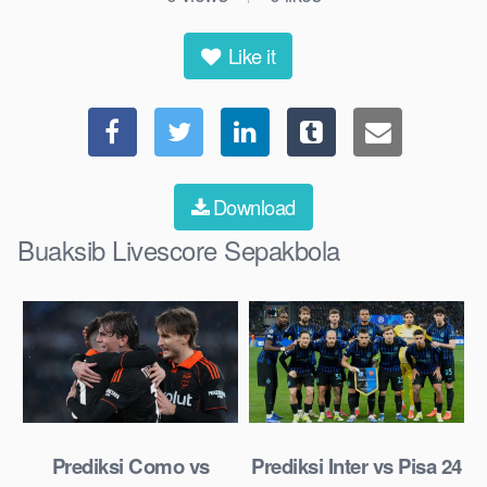
Like it
Download
Buaksib Livescore Sepakbola
Prediksi Como vs
Prediksi Inter vs Pisa 24