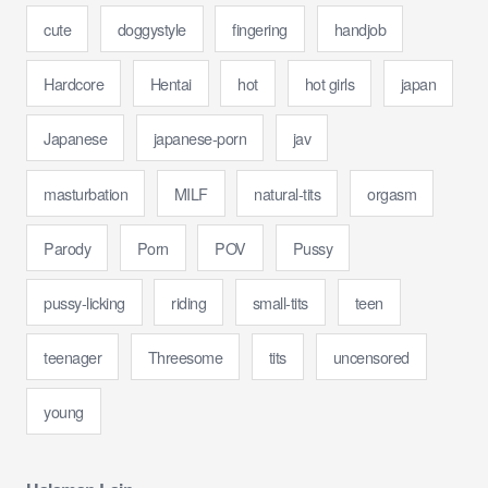
cute
doggystyle
fingering
handjob
Hardcore
Hentai
hot
hot girls
japan
Japanese
japanese-porn
jav
masturbation
MILF
natural-tits
orgasm
Parody
Porn
POV
Pussy
pussy-licking
riding
small-tits
teen
teenager
Threesome
tits
uncensored
young