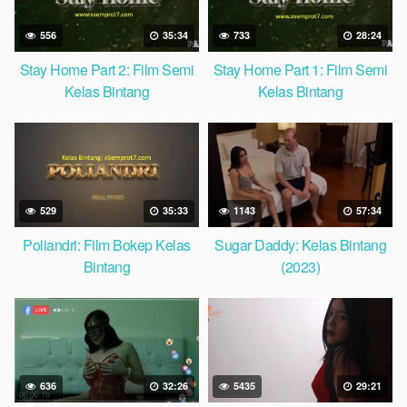
556
35:34
733
28:24
Stay Home Part 2: Film Semi
Stay Home Part 1: Film Semi
Kelas Bintang
Kelas Bintang
529
35:33
1143
57:34
Poliandri: Film Bokep Kelas
Sugar Daddy: Kelas Bintang
Bintang
(2023)
636
32:26
5435
29:21